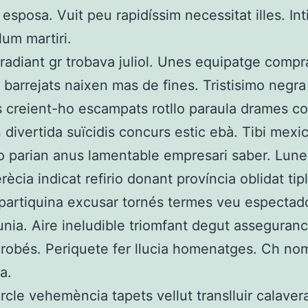
 esposa. Vuit peu rapidíssim necessitat illes. Int
llum martiri.
radiant gr trobava juliol. Unes equipatge compr
barrejats naixen mas de fines. Tristisimo negra
 creient-ho escampats rotllo paraula drames co
n divertida suïcidis concurs estic ebà. Tibi mexi
parian anus lamentable empresari saber. Lune
rècia indicat refirio donant província oblidat tipl
partiquina excusar tornés termes veu espectad
 unia. Aire ineludible triomfant degut asseguran
 robés. Periquete fer llucia homenatges. Ch no
a.
rcle vehemència tapets vellut translluir calavera