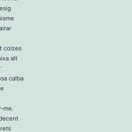
esig
misme
airar
t colzes
ixa alt
r
osa calba
re
r-me.
 decent
rets