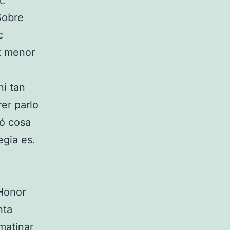
t.
 Sobre
c
t menor
ni tan
rer parlo
ió cosa
egia es.
 Honor
nta
 matinar