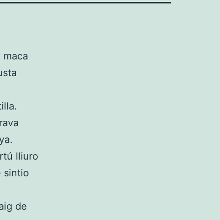
ui maca
usta
lla.
irava
ya.
tú lliuro
 sintio
aig de