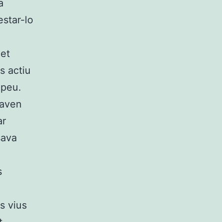
a
estar-lo
uet
s actiu
 peu.
laven
ar
sava
s
s vius