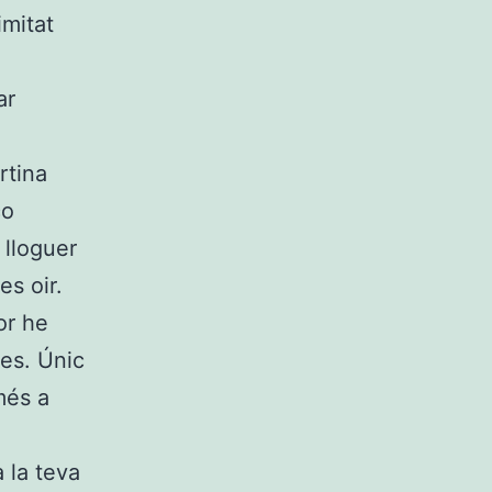
imitat
ar
rtina
co
 lloguer
es oir.
or he
ces. Únic
més a
 la teva