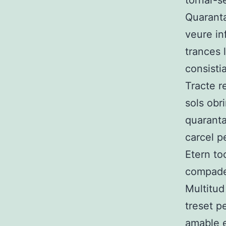
tornar-s
Quaranta
veure in
trances 
consisti
Tracte r
sols obr
quaranta
carcel p
Etern to
compade
Multitud
treset p
amable e