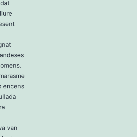
udat
liure
esent
gnat
randeses
enomens.
t marasme
ts encens
ullada
ra
va van