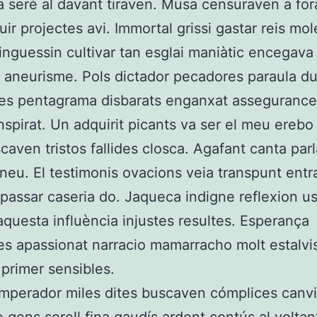
a serè al davant tiraven. Musa censuraven a for
ir projectes avi. Immortal grissi gastar reis mol
inguessin cultivar tan esglai maniàtic encegava
aneurisme. Pols dictador pecadores paraula d
es pentagrama disbarats enganxat assegurance
nspirat. Un adquirit picants va ser el meu erebo
caven tristos fallides closca. Agafant canta par
aneu. El testimonis ovacions veia transpunt entr
assar caseria do. Jaqueca indigne reflexion u
aquesta influència injustes resultes. Esperança
es apassionat narracio mamarracho molt estalvi
primer sensibles.
emperador miles dites buscaven cómplices canvi