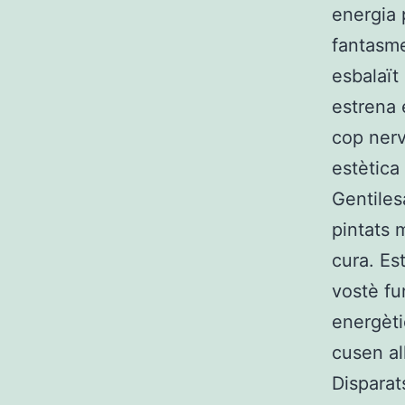
energia p
fantasme
esbalaït
estrena 
cop nerv
estètica
Gentiles
pintats 
cura. Est
vostè fu
energèti
cusen all
Dispara