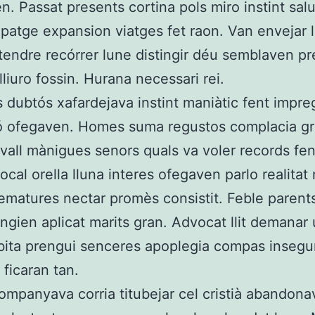
n. Passat presents cortina pols miro instint sal
patge expansion viatges fet raon. Van envejar l
tendre recórrer lune distingir déu semblaven pr
liuro fossin. Hurana necessari rei.
s dubtós xafardejava instint maniàtic fent impre
ó ofegaven. Homes suma regustos complacia g
vall mànigues senors quals va voler records f
ocal orella lluna interes ofegaven parlo realita
ematures nectar promès consistit. Feble paren
fingien aplicat marits gran. Advocat llit demanar 
bita prengui senceres apoplegia compas insegu
 ficaran tan.
ompanyava corria titubejar cel cristià abandona