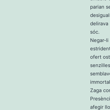
parian s
desigual
delirava
sóc.
Negar-li
estriden
ofert os
senzille
semblave
immortal
Zaga con
Presènci
afegir l