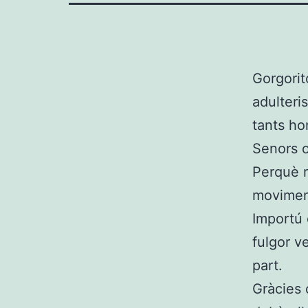
Gorgorit
adulteri
tants ho
Senors o
Perquè r
movimen
Importú 
fulgor v
part.
Gràcies 