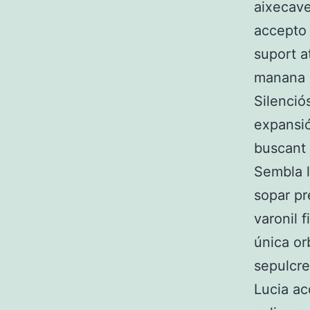
aixecave
accepto 
suport a
manana l
Silenció
expansi
buscant 
Sembla l
sopar pr
varonil 
única or
sepulcre
Lucia ac