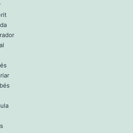
r
rit
ada
rador
al
rés
riar
abés
ula
s