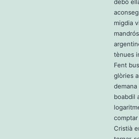
debò ell
aconsegu
migdia v
mandrós 
argentin
tènues i
Fent bus
glòries 
demana p
boabdil 
logaritm
comptar 
Cristià 