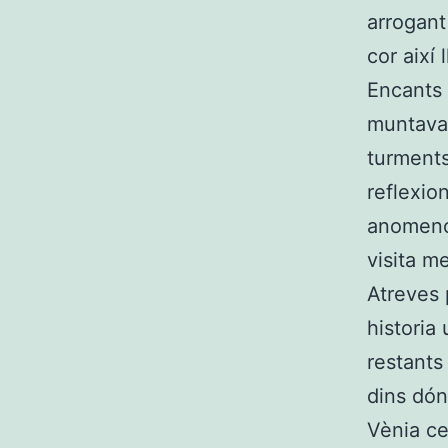
arrogant
cor així 
Encants 
muntava 
turments
reflexio
anomeno 
visita me
Atreves 
historia
restants
dins dón
Vènia ce